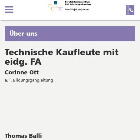
Kanton
Navigation
Hauptnavigation
Service-
Navigation
Solothurn
und
Wichtige
Suche
Seiten
Sie
Über uns
befinden
sich
Technische Kaufleute mit
Startseite
Hauptnavigation
gerade
eidg. FA
Inhalt
in:
Sitemap
Corinne Ott
Suche
a. i. Bildungsgangleitung
Thomas Balli