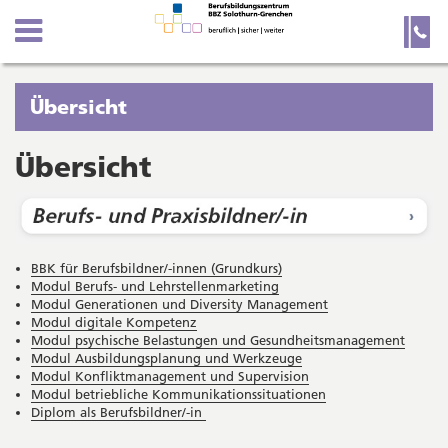
Kanton
Navigation
Hauptnavigation
Service-
Navigation
Solothurn
und
Wichtige
Suche
Seiten
Sie
Übersicht
befinden
sich
Übersicht
Startseite
Hauptnavigation
gerade
Inhalt
in:
Sitemap
Suche
BBK für Berufsbildner/-innen (Grundkurs)
Modul Berufs- und Lehrstellenmarketing
Modul Generationen und Diversity Management
Modul digitale Kompetenz
Modul psychische Belastungen und Gesundheitsmanagement
Modul Ausbildungsplanung und Werkzeuge
Modul Konfliktmanagement und Supervision
Modul betriebliche Kommunikationssituationen
Diplom als Berufsbildner/-in