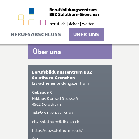
BERUFSABSCHLUSS
ÜBER UNS
Seitenleiste
Sie
Über uns
befinden
sich
Berufsbildungszentrum BBZ
gerade
Solothurn-Grenchen
Erwachsenenbildungszentrum
in:
Gebäude C
Niklaus Konrad-Strasse 5
4502 Solothurn
Telefon 032 627 79 30
ebz.solothurn@dbk.so.ch
https://ebzsolothurn.so.ch/